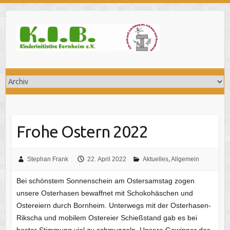
Skip
to
content
Frohe Ostern 2022
Stephan Frank
22. April 2022
Aktuelles
,
Allgemein
Bei schönstem Sonnenschein am Ostersamstag zogen
unsere Osterhasen bewaffnet mit Schokohäschen und
Ostereiern durch Bornheim. Unterwegs mit der Osterhasen-
Rikscha und mobilem Ostereier Schießstand gab es bei
bester Stimmung viel zu schmunzeln. Unsere Gewinner des